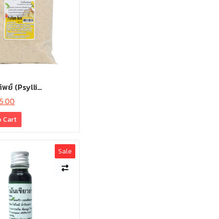
พย์ (Psylli…
15.00
o Cart
Sale