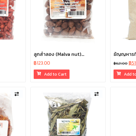
ลูกสำลอง (Malva nut)…
ธัญญหารทิ
฿
123.00
฿
5
฿
621.00
Add to Cart
Add t