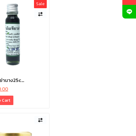
Sale
วย่านาง25c…
0.00
o Cart