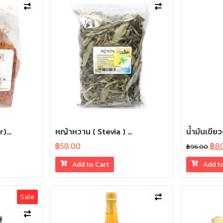
r)…
หญ้าหวาน ( Stevia ) …
น้ำมันเขีย
฿
58.00
฿
8
฿
96.00
Add to Cart
Add t
Sale