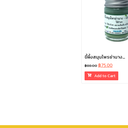
ขี้ผึ้งสมุนไพรย่านาง…
฿
75.00
฿
88.00
Add to Cart