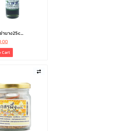
วย่านาง25c…
0.00
o Cart