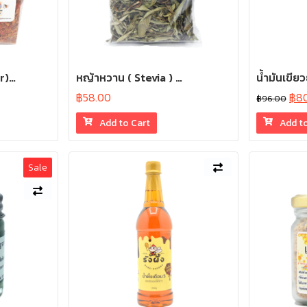
r)…
หญ้าหวาน ( Stevia ) …
น้ำมันเขีย
฿
58.00
฿
8
฿
96.00
Add to Cart
Add t
Sale