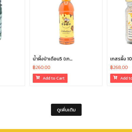
น้ำผึ้งป่าเดือน5 (เก…
เกสรผึ้ง 1
฿
260.00
฿
268.00
Add to Cart
Add t
ดูเพิ่มเติม