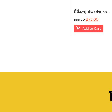
ขี้ผึ้งสมุนไพรย่านาง…
฿
75.00
฿
88.00
Add to Cart