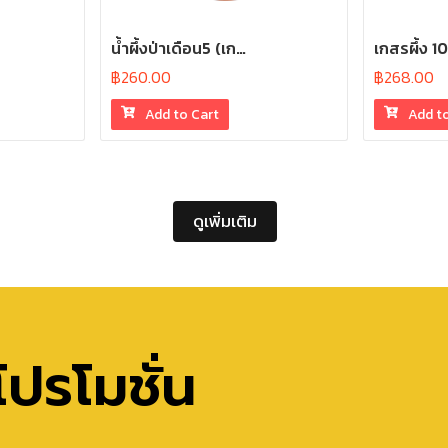
น้ำผึ้งป่าเดือน5 (เก…
เกสรผึ้ง 1
฿
260.00
฿
268.00
Add to Cart
Add t
ดูเพิ่มเติม
โปรโมชั่น