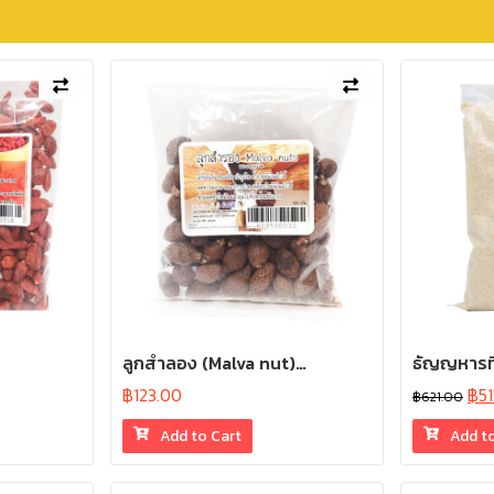
ลูกสำลอง (Malva nut)…
ธัญญหารทิ
฿
123.00
฿
5
฿
621.00
Add to Cart
Add t